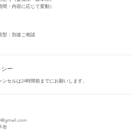
分（時間・内容に応じて変動）
続型：別途ご相談
リシー
ャンセルは24時間前までにお願いします。
y@gmail.com
手市