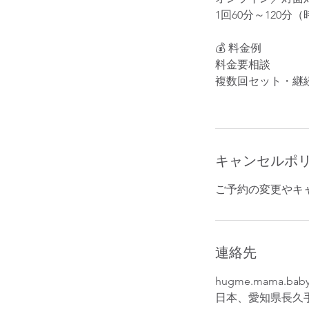
1回60分～120
💰 料金例
料金要相談
複数回セット・継
キャンセルポ
ご予約の変更やキ
連絡先
hugme.mama.bab
日本、愛知県長久