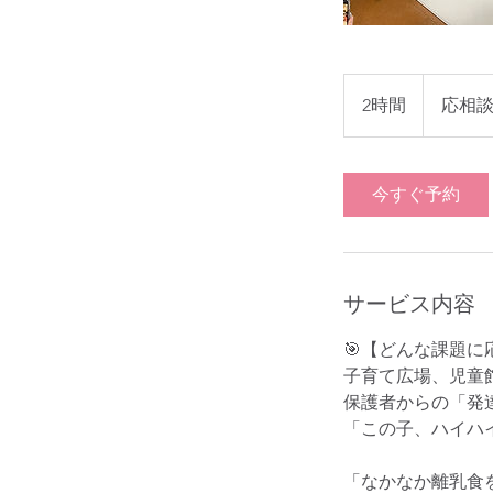
応
相
2時間
2
応相
談
時
間
今すぐ予約
サービス内容
🎯【どんな課題に
子育て広場、児童
保護者からの「発
「この子、ハイハ
「なかなか離乳食