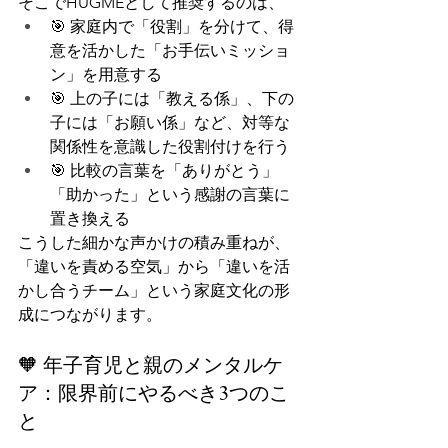
そこでHUGMEとして推奨するのは、
🎯 家庭内で「役割」を分けて、得
意を活かした「お手伝いミッショ
ン」を用意する
🎯 上の子には「教える係」、下の
子には「お願い係」など、対等な
関係性を意識した役割付けを行う
🎯 比較の言葉を「ありがとう」
「助かった」という感謝の言葉に
置き換える
こうした細かな声かけの積み重ねが、
「違いを責める空気」から「違いを活
かし合うチーム」という家庭文化の形
成につながります。
🧡 年子育児と親のメンタルケ
ア：限界前にやるべき3つのこ
と