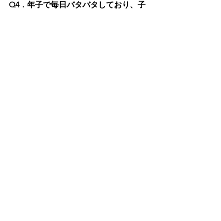
Q4．年子で毎日バタバタしており、子
どもの不安サインを見逃していないか
心配です。ポイントはありますか？
一言で言うと、「いつもと違うサイン
を3つの視点（睡眠・食事・遊び）で見
る」ことがポイントです。理由は、子
どもの不安は言葉より先に生活リズム
や遊び方の変化に表れやすいからで
す。例えば、急に一人遊びが増えた、
寝つきが悪くなったなどが続く場合
は、安心できる関わりを意識的に増や
しつつ、必要に応じて専門家に相談し
ます。
Q5．親自身が「年子＋発達支援」でい
っぱいいっぱいです。どこまで頑張れ
ばいいのでしょうか？
結論として、「子どものために頑張る
ライン」と「家庭として守るべき休息
ライン」の両方を決めることが大切で