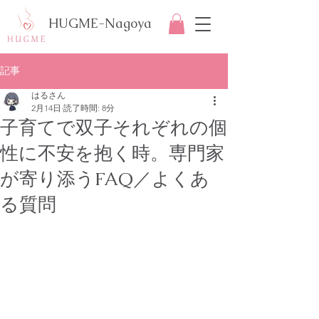
HUGME-Nagoya
記事
はるさん
2月14日
読了時間: 8分
子育てで双子それぞれの個
性に不安を抱く時。専門家
が寄り添うFAQ／よくあ
る質問