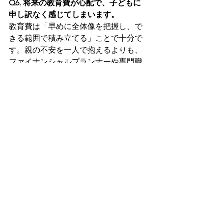
Q6. 将来の教育費が心配で、子どもに
申し訳なく感じてしまいます。
教育費は「早めに全体像を把握し、で
きる範囲で積み立てる」ことで十分で
す。親の不安を一人で抱えるよりも、
ファイナンシャルプランナーや専門職
に相談しながら現実的な計画を立てる
ことが有効です。
Q7. 双子の子育ては心理的にも大変だ
と聞きますが、本当ですか？
調査では、多胎家庭は経済的負担に加
え、家事・育児の同時多発や孤立感な
ど心理的負担も高い傾向が示されてお
り、早期からの相談・支援につながる
ことが重要だとされています。
Q8. 双子育児で「前向きに働き続けて
いる家庭」の共通点は？
家事や育児を仕組み化し、完璧さを手
放しながら、夫婦・職場・専門家を巻