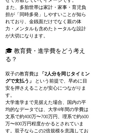
せて分散していくイメージです。
また、多胎世帯は家計・家事・育児負
担が「同時多発」しやすいことが知ら
れており、金銭面だけでなく親の体
力・メンタルも含めたトータルな設計
が大切になります。
🎓 教育費・進学費をどう考え
る？
双子の教育費は 
「2人分を同じタイミン
グで支払う」
 という前提で、早めに目
安を押さえることが安心につながりま
す。
大学進学まで見据えた場合、国内の平
均的なデータでは、大学4年間の学費は
文系で約400万〜700万円、理系で約600
万〜800万円程度かかるとされていま
す。双子ならこの2倍規模を意識してお