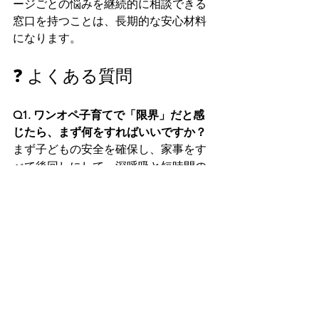
ージごとの悩みを継続的に相談できる
窓口を持つことは、長期的な安心材料
になります。
❓ よくある質問
Q1. ワンオペ子育てで「限界」だと感
じたら、まず何をすればいいですか？
まず子どもの安全を確保し、家事をす
べて後回しにして、深呼吸と短時間の
休息を優先することが大切です。
Q2. 限界でイライラして子どもに当た
ってしまいそうなときの対処法は？
一時的に子どもを安全な場所に置き、
数分その場を離れて気持ちを落ち着か
せてから、誰かに状況を連絡する方法
が有効です。
Q3. 夫が忙しくて完全なワンオペです